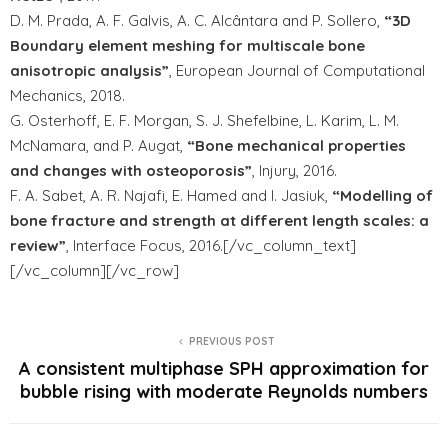
D. M. Prada, A. F. Galvis, A. C. Alcântara and P. Sollero,
“3D
Boundary element meshing for multiscale bone
anisotropic analysis”
, European Journal of Computational
Mechanics, 2018.
G. Osterhoff, E. F. Morgan, S. J. Shefelbine, L. Karim, L. M.
McNamara, and P. Augat,
“Bone mechanical properties
and changes with osteoporosis”
, Injury, 2016.
F. A. Sabet, A. R. Najafi, E. Hamed and I. Jasiuk,
“Modelling of
bone fracture and strength at different length scales: a
review”
, Interface Focus, 2016.[/vc_column_text]
[/vc_column][/vc_row]
PREVIOUS POST
A consistent multiphase SPH approximation for
bubble rising with moderate Reynolds numbers