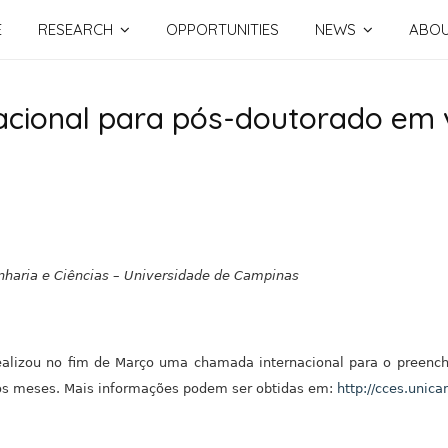
E
RESEARCH
OPPORTUNITIES
NEWS
ABO
cional para pós-doutorado em 
nharia e Ciências – Universidade de Campinas
alizou no fim de Março uma chamada internacional para o preenchi
os meses. Mais informações podem ser obtidas em:
http://cces.unica