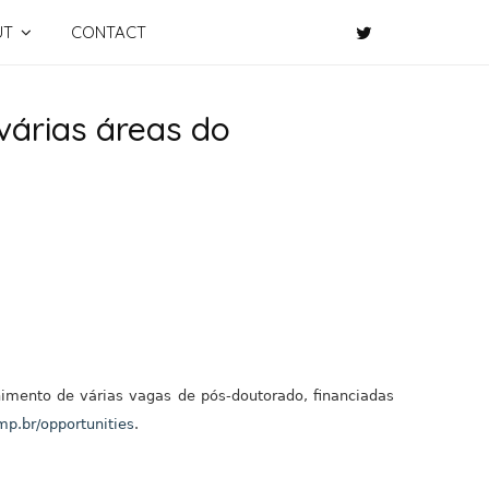
UT
CONTACT
várias áreas do
mento de várias vagas de pós-doutorado, financiadas
mp.br/opportunities
.