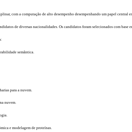
plinar,
com a computação de alto desempenho desempenhando um papel central em 
ndidatos de diversas nacionalidades. Os candidatos foram selecionados com base em
a
:
erabilidade semântica.
harias para a nuvem.
 na nuvem.
ogia.
mica e modelagem de proteínas.