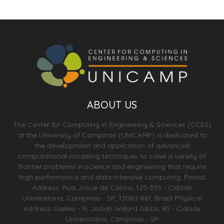
ABOUT US
The Center for Computing in Engineering & Sciences (CCES)
at the University of Campinas (UNICAMP) is dedicated to
the development and application of advanced
computational modeling techniques to solve a variety of
frontier problems in science and engineering that require
high-performance and data-intensive computing. Postal
Address: Rua Josué de Castro, 125-335 - Cidade
Universitária, Campinas - SP, 13083-861, Brazil Physical
Address: Galileu - R. Josiah Willard Gibbs, 85 - Cidade
Universitária, Campinas - SP